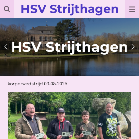
HSV Strijthagen
Ga
direct
naar
de
hoofdinhoud
HSV Strijthagen
karperwedstrijd 03-05-2025